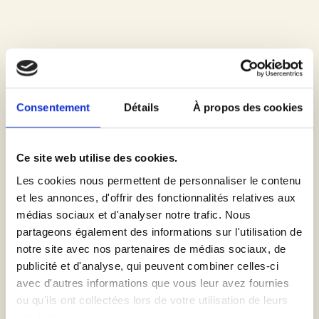
et Mathieu de la Brasserie Pyrénéiste et de Bruno, agriculteur à
Nahuja, qu’une parcelle a été
Consentement
Détails
À propos des cookies
MAI 21, 2024
Ce site web utilise des cookies.
Les cookies nous permettent de personnaliser le contenu
Orge de Printemps à Canohès
et les annonces, d'offrir des fonctionnalités relatives aux
médias sociaux et d'analyser notre trafic. Nous
Culture
,
Partenaires
Aucun commentaire
1180
Vues
partageons également des informations sur l'utilisation de
0
%
Avec Adrien FAUVET (EARL Celiterra), nous avons fait le pari de
notre site avec nos partenaires de médias sociaux, de
semer tardivement de l’orge de printemps du côté de Canohès.
publicité et d'analyse, qui peuvent combiner celles-ci
Les pluies du mois de Mai ont été salvatrices et ont permis aux
avec d'autres informations que vous leur avez fournies
ou qu'ils ont collectées lors de votre utilisation de leurs
services.