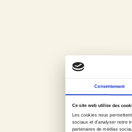
maltnco.fr
vous informe qu’il sera en droit, le cas 
Pour vous aider dans votre démarche, notamment si vo
trouverez
en cliquant sur le lien suivant
un modèle 
Droit de rectification des données
Au titre de ce droit, la législation vous habilite à d
s’avérer le cas échéant inexactes, erronées, incompl
Également, vous pouvez définir des directives général
Consentement
d’une personne décédée peuvent exiger de prendre en
Pour vous aider dans votre démarche, notamment si v
Ce site web utilise des cook
rectification par le biais d’une demande écrite à l’a
Les cookies nous permettent d
CNIL.
sociaux et d'analyser notre t
partenaires de médias sociaux