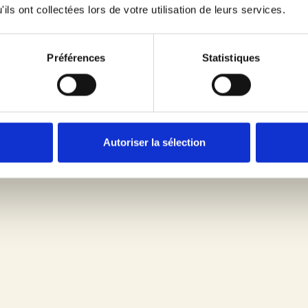
ils ont collectées lors de votre utilisation de leurs services.
es deux situations suivantes :
Préférences
Statistiques
 motifs légitimes ; ou
tacle à ce que les données recueillies soient utilisées à des fins de pro
us désirez exercer votre droit d’opposition par le biais d’une demand
ant
un modèle de courrier élaboré par la CNIL.
Autoriser la sélection
tre demande d’accès, de rectification ou d’opposition ou toute autr
ois à compter de la réception de votre demande.
pays tiers de l’Union Européenne
fr
vous informe qu’il a recours à ses pr
ommuniqué. Ces prestataires peuvent être situés en dehors de l’Unio
présents sur le Site (à l’exception du formulaire vous permettant d’exerc
uvre par ses prestataires de garanties adéquates et du respect de cond