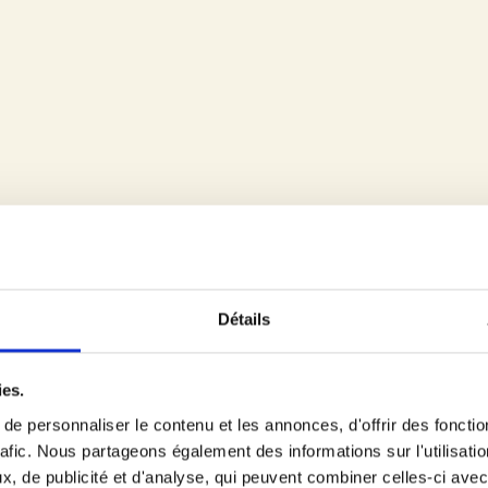
échéant, de s’opposer aux demandes manifestement abusives (de par leur
us désirez exercer votre droit d’accès par le biais d’une demande écr
de courrier élaboré par la Commission Nationale de l’Informatique et d
emander la rectification, la mise à jour, le verrouillage ou encore l’eff
ètes ou obsolètes.
es et particulières relatives au sort des données à caractère personnel
Détails
 considération le décès de leur proche et/ou de procéder aux mises à
ous désirez exercer, pour votre propre compte ou pour le compte de l
ies.
dresse postale mentionnée au point 1, vous trouverez
en cliquant sur le
e personnaliser le contenu et les annonces, d'offrir des fonctio
rafic. Nous partageons également des informations sur l'utilisati
, de publicité et d'analyse, qui peuvent combiner celles-ci avec