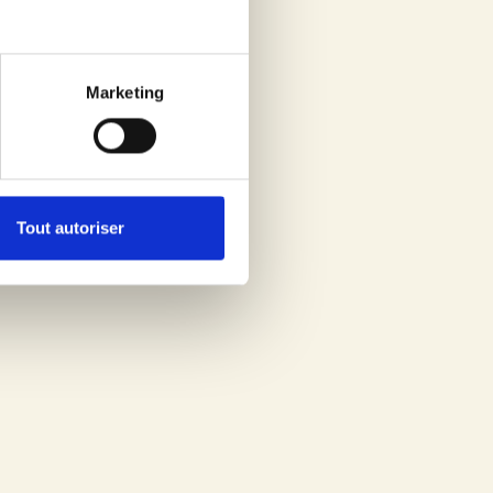
Marketing
spection commerciale.
e écrite adressée à l’adresse postale indiquée au
Tout autoriser
e demande complémentaire d’informations dans un
estataires habilités pour faciliter le recueil et le
n Européenne et ont communication des données
er vos droits Informatique et Libertés qui est proposé
itions strictes en matière de confidentialité,