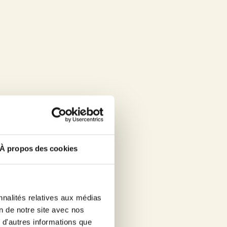
 nombre, leur caractère répétitif ou systématique).
ite à l’adresse postale mentionnée au point 1, vous
es Libertés (la « CNIL »).
acement des données vous concernant qui peuvent
 après votre décès. Le cas échéant, les héritiers
À propos des cookies
 jour nécessaires.
’un de vos proches décédé, votre droit de
 lien suivant
un modèle de courrier élaboré par la
nnalités relatives aux médias
on de notre site avec nos
 d'autres informations que