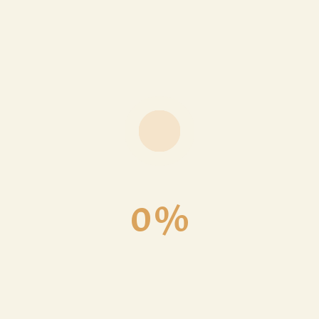
nnées personnelles des visiteurs et Utilisateurs de son Site.
altnco.fr
uniquement pour le temps correspondant à la finalité de la co
formations Personnelles, que vous pouvez exercer en nous écrivant su
0
%
nnées
sonnelles qui vous concernent.
de confidentialité dans le traitement des données à caractère personnel
z la preuve de votre identité, notamment par la production d’un scan d
tocopie signée de votre titre d’identité valide (en cas de demande adre