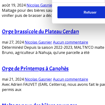
août 19, 2024
Nicolas Gasnier
Aucun commentaire
Maltage pour des bières sauvages – Saison 2 Séance dégust
Refuser
vinifier puis de brasser a décidé
Orge brassicole du Plateau Cerdan
mai 27, 2024
Nicolas Gasnier
Aucun commentaire
Déterminés! Depuis la saison 2022-2023, MALTN’CO malte des 
Bruno, agriculteur à Nahuja, qu’une parcelle a été
Orge de Printemps à Canohès
mai 21, 2024
Nicolas Gasnier
Aucun commentaire
Avec Adrien FAUVET (EARL Celiterra), nous avons fait le pa
permis aux