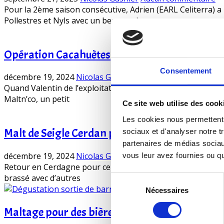
Pour la 2ème saison consécutive, Adrien (EARL Celiterra) a r
Pollestres et Nyls avec un beau grain
Opération Cacahuètes
Consentement
décembre 19, 2024
Nicolas Gasnier
Aucun commentaire
Quand Valentin de l’exploitation Ets un Afram de Néfiach e
Maltn’co, un petit
Ce site web utilise des cook
Les cookies nous permettent d
Malt de Seigle Cerdan pour la Brasserie du Mou
sociaux et d'analyser notre t
partenaires de médias sociaux
décembre 19, 2024
Nicolas Gasnier
Aucun commentaire
vous leur avez fournies ou qu'
Retour en Cerdagne pour ce seigle malté par MALTN’CO. C’est 
brassé avec d’autres
Sélection
Nécessaires
du
consentement
Maltage pour des bières sauvages – Saison 2