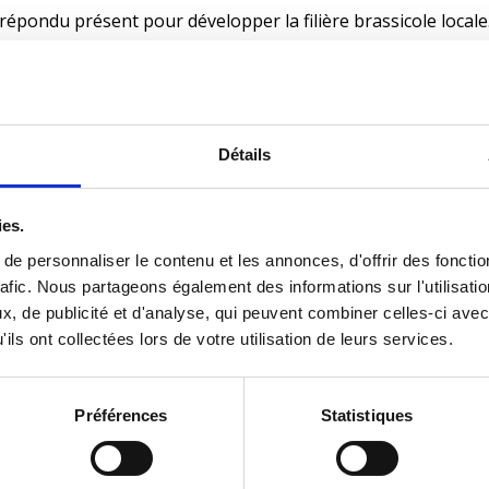
épondu présent pour développer la filière brassicole locale. 
Détails
st venu me voir en me demandant si je pouvais sécher sa prod
ies.
e personnaliser le contenu et les annonces, d'offrir des fonctio
li
rafic. Nous partageons également des informations sur l'utilisati
, de publicité et d'analyse, qui peuvent combiner celles-ci avec
ils ont collectées lors de votre utilisation de leurs services.
à la brasserie du Mouli, installée à Saint-Pierre dels Forcats
Préférences
Statistiques