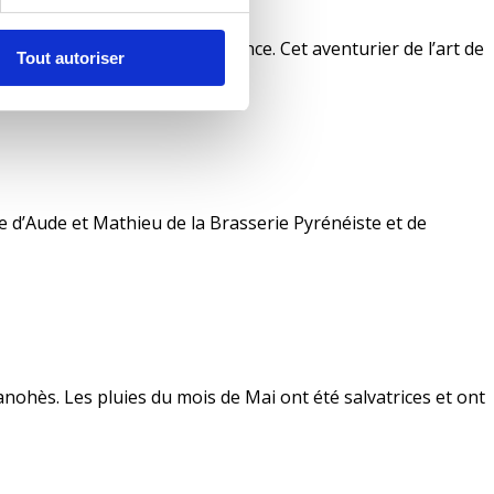
sserie Homo Sapiens Xpérience. Cet aventurier de l’art de
Tout autoriser
ve d’Aude et Mathieu de la Brasserie Pyrénéiste et de
nohès. Les pluies du mois de Mai ont été salvatrices et ont