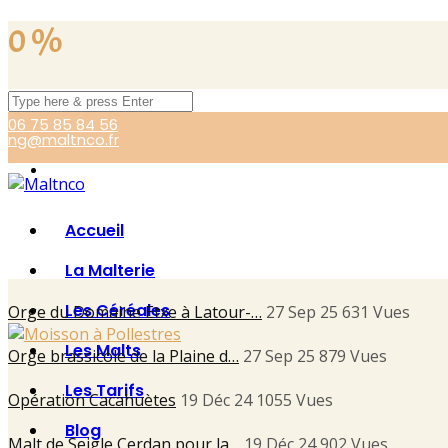
0
%
06 75 85 84 56
ng@maltnco.fr
Accueil
La Malterie
Les Céréales
Orge du Domaine Etxe à Latour-…
27 Sep 25
631
Vues
Les Malts
Orge brassicole de la Plaine d…
27 Sep 25
879
Vues
Les Tarifs
Opération Cacahuètes
19 Déc 24
1055
Vues
Blog
Malt de Seigle Cerdan pour la…
19 Déc 24
902
Vues