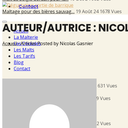
Contact
Maltage pour des bières sauvag…
19 Août 24
1678
Vues
AUTEUR/AUTRICE :
NICO
Accueil
La Malterie
Les Céréales
Accueil
›
Articles Posted by Nicolas Gasnier
Les Malts
Les Tarifs
Blog
Contact
Orge du Domaine Etxe à Latour-…
27 Sep 25
631
Vues
Orge brassicole de la Plaine d…
27 Sep 25
879
Vues
Opération Cacahuètes
19 Déc 24
1055
Vues
Malt de Seigle Cerdan pour la…
19 Déc 24
902
Vues