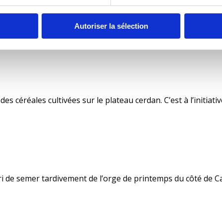
ation ce mois d’Août 2024 avec Patrick RODRIGUES de la bra
Autoriser la sélection
céréales cultivées sur le plateau cerdan. C’est à l’initiati
ri de semer tardivement de l’orge de printemps du côté de Ca